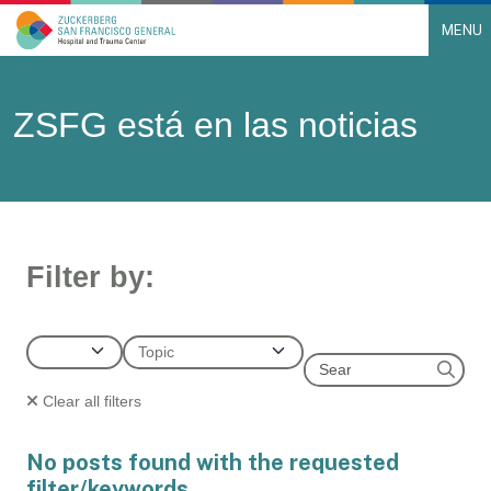
MENU
Main Navigation
Skip to content
ZSFG está en las noticias
Filter by:
Types
Topics
Search
Clear all filters
No posts found with the requested
filter/keywords.