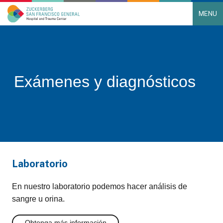
MENU
Main Navigation
Skip to content
Exámenes y diagnósticos
Laboratorio
En nuestro laboratorio podemos hacer análisis de
sangre u orina.
Obtenga más información