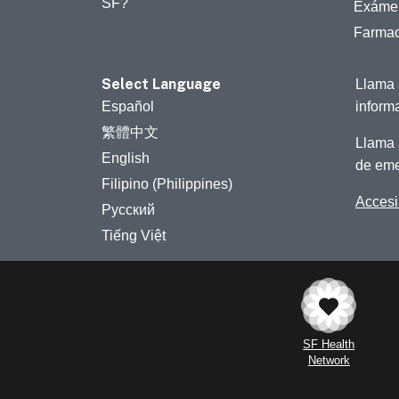
SF?
Exámen
Farmac
Select Language
Llama 
Español
inform
繁體中文
Llama 
English
de eme
Filipino (Philippines)
Accesib
Русский
Tiếng Việt
SF Health
Network