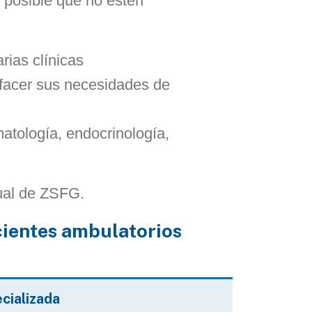
 posible que no estén
rias clínicas
sfacer sus necesidades de
matología, endocrinología,
ual de ZSFG.
cientes ambulatorios
cializada