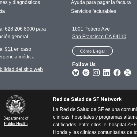
es y diagnósticos
Ayuda para pagar la factura
ia
Servicios facturables
al
628 206 8000
para
1001 Potrero Ave
ación general
San Francisco CA 94110
al
911
en caso
Cómo Llegar
rgencia médica
Follow Us
ilidad del sitio web
Red de Salud de SF Network
La Red de Salud de SF es una comun
clínicas, hospitales y programas altam
Department of
Public Health
calificados, entre ellos, el hospital Z
Honda y las clínicas comunitarias de t