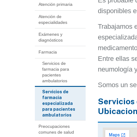
Es probable 
Atención primaria
disponibles e
Atención de
especialidades
Trabajamos e
Exámenes y
especializad
diagnósticos
medicamento
Farmacia
Entre ellas s
Servicios de
neumología y
farmacia para
pacientes
ambulatorios
Somos un ser
Servicios de
farmacia
Servicios
especializada
Ubicacio
para pacientes
ambulatorios
Preocupaciones
comunes de salud