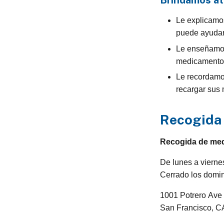
Brindamos at
Le explicamo
puede ayudar
Le enseñamos
medicamento
Le recordam
recargar sus
Recogida 
Recogida de med
De lunes a viernes
Cerrado los domi
1001 Potrero Ave 
San Francisco, C