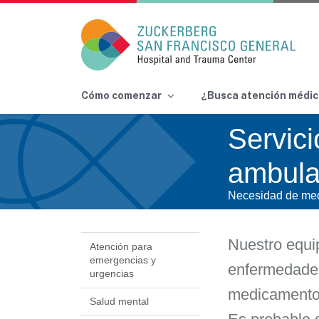
Main Navigation
Cómo comenzar
¿Busca atención médic
Skip to content
Servici
ambula
Necesidad de med
Nuestro equi
Atención para
emergencias y
enfermedades
urgencias
medicamentos
Salud mental