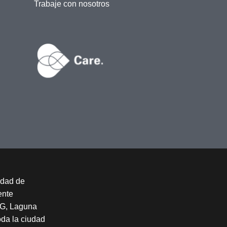
Trabaje con nosotros
idad de
ente
SFG, Laguna
oda la ciudad