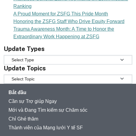
Ranking
A Proud Moment for ZSFG This Pride Month
Honoring the ZSFG Staff Who Drive Equity Forward
Trauma Awareness Month: A Time to Honor the
Extraordinary Work Happening at ZSFG
Update Types
Update Types
Update Topics
Update Topics
Bắt đầu
Cần sự Trợ giúp Ngay
Mới và Đang Tìm kiếm sự Chăm sóc
Chỉ Ghé thăm
Thành viên của Mạng lưới Y tế SF