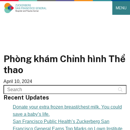
MENU
Main Navigation
Skip to content
Phòng khám Chỉnh hình Thể
thao
April 10, 2024
Recent Updates
Donate your extra frozen breast/chest milk. You could
save a baby’s life.
San Francisco Public Health’s Zuckerberg San
Francisco General Earns Top Marks on Lown Institute