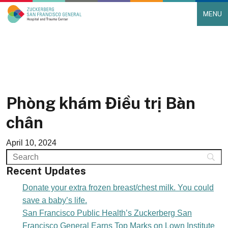
MENU
Main Navigation
Skip to content
Phòng khám Điều trị Bàn
chân
April 10, 2024
Recent Updates
Donate your extra frozen breast/chest milk. You could
save a baby’s life.
San Francisco Public Health’s Zuckerberg San
Francisco General Earns Top Marks on Lown Institute