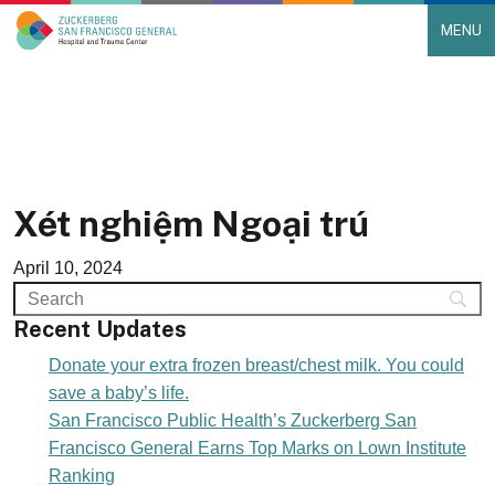
MENU
Main Navigation
Skip to content
Xét nghiệm Ngoại trú
April 10, 2024
Recent Updates
Donate your extra frozen breast/chest milk. You could
save a baby’s life.
San Francisco Public Health’s Zuckerberg San
Francisco General Earns Top Marks on Lown Institute
Ranking