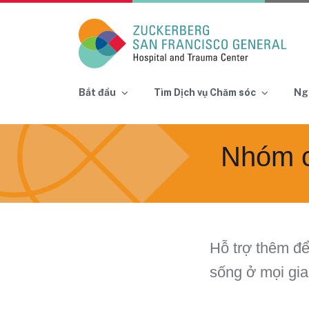
Main Navigation
Bắt đầu
Tìm Dịch vụ Chăm sóc
Ng
Skip to content
Nhóm c
Hỗ trợ thêm để
sống ở mọi gia