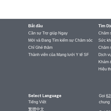
Bắt đầu
Tìm D
Cần sự Trợ giúp Ngay
Chăm s
Mới và Đang Tìm kiếm sự Chăm sóc
Sức kh
Chỉ Ghé thăm
Chăm 
Thành viên của Mạng lưới Y tế SF
Dịch v
Khám 
Hiệu t
Select Language
Gọi
62
Tiếng Việt
chung
繁體中文