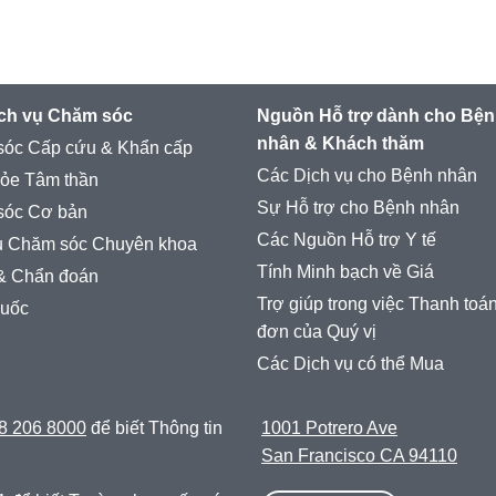
ịch vụ Chăm sóc
Nguồn Hỗ trợ dành cho Bệ
nhân & Khách thăm
óc Cấp cứu & Khẩn cấp
Các Dịch vụ cho Bệnh nhân
ỏe Tâm thần
Sự Hỗ trợ cho Bệnh nhân
sóc Cơ bản
Các Nguồn Hỗ trợ Y tế
ụ Chăm sóc Chuyên khoa
Tính Minh bạch về Giá
& Chẩn đoán
Trợ giúp trong việc Thanh toá
huốc
đơn của Quý vị
Các Dịch vụ có thể Mua
8 206 8000
để biết Thông tin
1001 Potrero Ave
San Francisco CA 94110