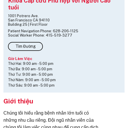
Khoa Cấp cứu Phù hợp với Người Cao
tuổi
1001 Potrero Ave.
San Francisco CA 94110
Building 25 | First Floor
Patient Navigation Phone: 628-206-1125
Social Worker Phone: 415-519-3277
Tìm Đường
Giờ Làm Việc
Thứ Hai:
9:00 am
-
5:00 pm
Thứ Ba:
9:00 am
-
5:00 pm
Thứ Tư:
9:00 am
-
5:00 pm
Thứ Năm:
9:00 am
-
5:00 pm
Thứ Sáu:
9:00 am
-
5:00 pm
Giới thiệu
Chúng tôi hiểu rằng bệnh nhân lớn tuổi có
những nhu cầu riêng. Đội ngũ nhân viên của
chúng tôi làm việc cùng nhau để cung cấp dịch