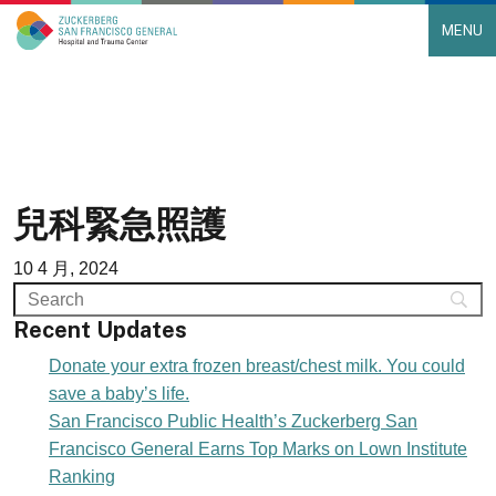
MENU
Main Navigation
Skip to content
兒科緊急照護
10 4 月, 2024
Recent Updates
Donate your extra frozen breast/chest milk. You could
save a baby’s life.
San Francisco Public Health’s Zuckerberg San
Francisco General Earns Top Marks on Lown Institute
Ranking