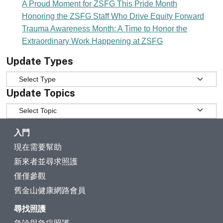
A Proud Moment for ZSFG This Pride Month
Honoring the ZSFG Staff Who Drive Equity Forward
Trauma Awareness Month: A Time to Honor the
Extraordinary Work Happening at ZSFG
Update Types
Update Types
Update Topics
Update Topics
入門
現在需要幫助
新來者並尋求照護
僅僅參觀
舊金山健康網路會員
尋找照護