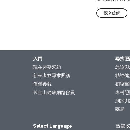
深入瞭解
入門
尋找照
現在需要幫助
急診與
新來者並尋求照護
精神健
僅僅參觀
初級醫
舊金山健康網路會員
專科照
測試與
藥局
Select Language
致電
6