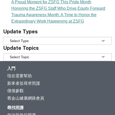
A Proud Moment for ZSFG This Pride Month
Honoring the ZSFG Staff Who Drive Equity Forward
Trauma Awareness Month: A Time to Honor the
Extraordinary Work Happening at ZSFG
Update Types
Update Types
Update Topics
Update Topics
入門
現在需要幫助
新來者並尋求照護
僅僅參觀
舊金山健康網路會員
尋找照護