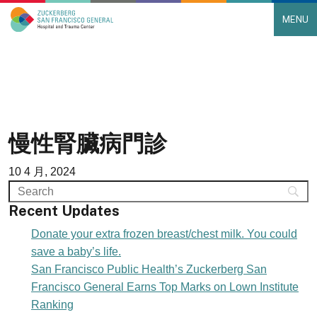
MENU
Main Navigation
Skip to content
慢性腎臟病門診
10 4 月, 2024
Recent Updates
Donate your extra frozen breast/chest milk. You could
save a baby’s life.
San Francisco Public Health’s Zuckerberg San
Francisco General Earns Top Marks on Lown Institute
Ranking