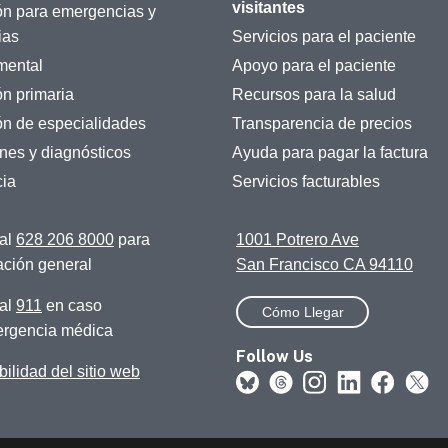
visitantes
ón para emergencias y
ias
Servicios para el paciente
mental
Apoyo para el paciente
ón primaria
Recursos para la salud
ón de especialidades
Transparencia de precios
es y diagnósticos
Ayuda para pagar la factura
ia
Servicios facturables
al
628 206 8000
para
1001 Potrero Ave
ación general
San Francisco CA 94110
al
911
en caso
Cómo Llegar
rgencia médica
Follow Us
ilidad del sitio web