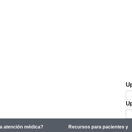
U
Up
Up
Up
a atención médica?
Recursos para pacientes y