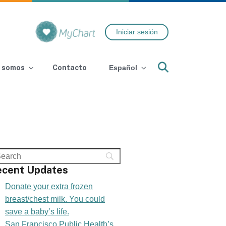
Iniciar sesión
Search
 somos
Contacto
Español
ecent Updates
Donate your extra frozen
breast/chest milk. You could
save a baby’s life.
San Francisco Public Health’s