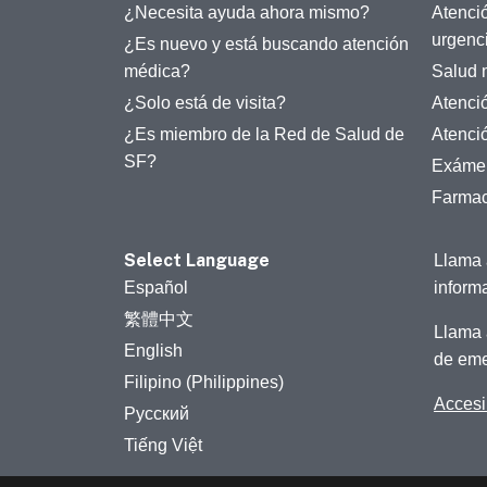
¿Necesita ayuda ahora mismo?
Atenci
urgenc
¿Es nuevo y está buscando atención
médica?
Salud 
¿Solo está de visita?
Atenci
¿Es miembro de la Red de Salud de
Atenci
SF?
Exámen
Farmac
Select Language
Llama 
Español
inform
繁體中文
Llama 
English
de eme
Filipino (Philippines)
Accesib
Русский
Tiếng Việt