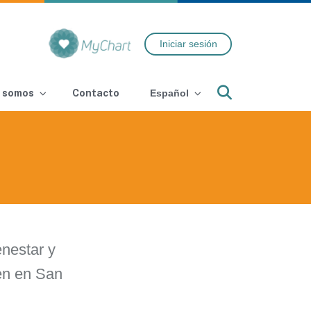
Iniciar sesión
Search
 somos
Contacto
Español
enestar y
en en San