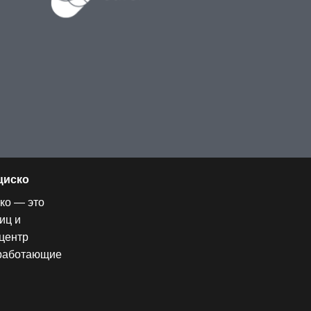
циско
ко — это
иц и
центр
 работающие