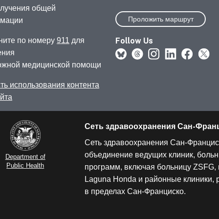
олучения общей
Проложить маршрут
мации
Follow Us
ните по номеру
911
для
ения
ожной медицинской помощи
ть использования контента
айта
Сеть здравоохранения Сан-Фран
Сеть здравоохранения Сан-Францис
объединение ведущих клиник, больн
Department of
Public Health
программ, включая больницу ZSFG, 
Laguna Honda и районные клиники,
в пределах Сан-Франциско.