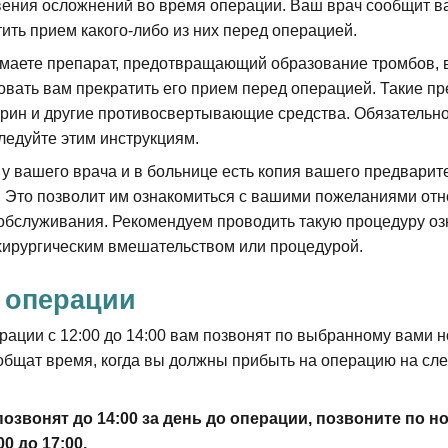
вения осложнений во время операции. Ваш врач сообщит ва
ить прием какого-либо из них перед операцией.
маете препарат, предотвращающий образование тромбов, 
овать вам прекратить его прием перед операцией. Такие п
рин и другие противосвертывающие средства. Обязательн
ледуйте этим инструкциям.
 у вашего врача и в больнице есть копия вашего предварит
 Это позволит им ознакомиться с вашими пожеланиями отн
обслуживания. Рекомендуем проводить такую процедуру о
ирургическим вмешательством или процедурой.
о операции
ерации с 12:00 до 14:00 вам позвонят по выбранному вами 
общат время, когда вы должны прибыть на операцию на с
озвонят до 14:00 за день до операции, позвоните по н
00 до 17:00.