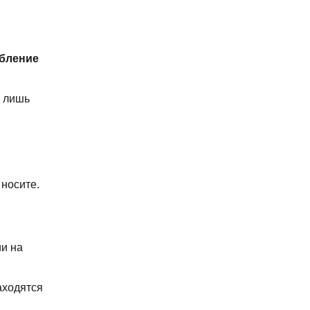
ебление
х лишь
 носите.
ии на
аходятся