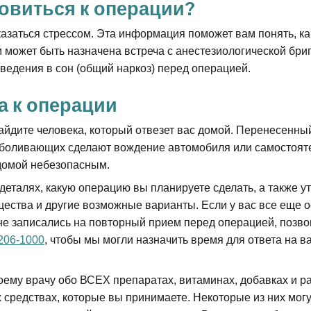
товиться к операции?
азаться стрессом. Эта информация поможет вам понять, как
м может быть назначена встреча с анестезиологической бри
введения в сон (общий наркоз) перед операцией.
а к операции
айдите человека, который отвезет вас домой. Перенесенный
боливающих сделают вождение автомобиля или самостоят
домой небезопасным.
деталях, какую операцию вы планируете сделать, а также у
щества и другие возможные варианты. Если у вас все еще 
не записались на повторный прием перед операцией, позво
206-1000
, чтобы мы могли назначить время для ответа на в
оему врачу обо ВСЕХ препаратах, витаминах, добавках и р
 средствах, которые вы принимаете. Некоторые из них могу