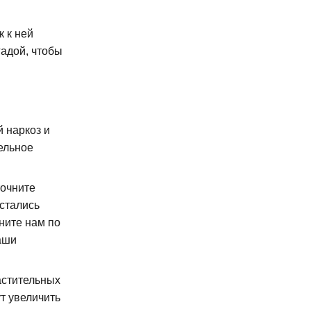
 к ней
гадой, чтобы
 наркоз и
ельное
точните
остались
ните нам по
аши
астительных
т увеличить