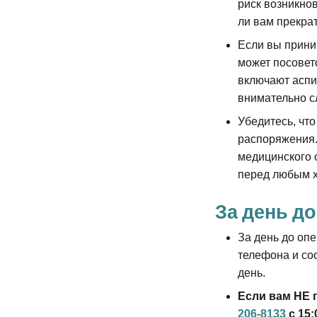
риск возникно
ли вам прекрат
Если вы прини
может посовет
включают аспи
внимательно с
Убедитесь, что
распоряжения.
медицинского 
перед любым х
За день д
За день до оп
телефона и со
день.
Если вам НЕ п
206-8133
с 15: