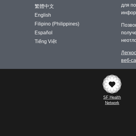
для п
繁體中文
инфор
English
Filipino (Philippines)
Позво
Español
получ
неотл
Tiếng Việt
Легкос
веб-с
SF Health
Network