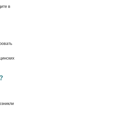
дите в
ровать
цинских
?
озникли