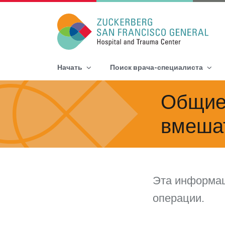
Main Navigation
Начать
Поиск врача-специалиста
Skip to content
Общие 
вмеша
Эта информац
операции.