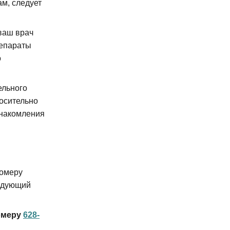
м, следует
ваш врач
репараты
о
ельного
осительно
знакомления
номеру
ледующий
омеру
628-