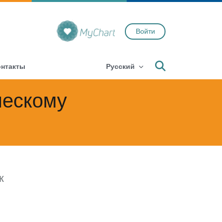
Войти
Search
онтакты
Русский
ческому
к