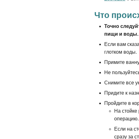
Что проис
Точно следуй
пищи и воды.
Если вам сказ
глотком воды.
Примите ванну
Не пользуйтесь
Снимите все у
Придите к наз
Пройдите в кор
На стойке 
операцию.
Если на ст
сразу за с