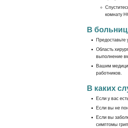
Спуститесь
комнату H
В больниц
Предоставьте 
Область хирур
выполнение вм
Вашим медицин
работников.
В каких с
Если у вас ест
Если вы не пон
Если вы забол
симптомы грип