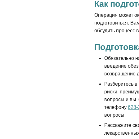
Как подго
Операция может ок
подготовиться. Ва
обсудить процесс 
Подготовк
Обязательно н
введение обез
возвращение 
Разберитесь в 
риски, преиму
вопросы и вы 
телефону
628-
вопросы.
Расскажите св
лекарственных