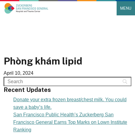
MENU
Main Navigation
Skip to content
Phòng khám lipid
April 10, 2024
Recent Updates
Donate your extra frozen breast/chest milk. You could
save a baby’s life.
San Francisco Public Health’s Zuckerberg San
Francisco General Earns Top Marks on Lown Institute
Ranking