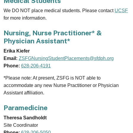
Medical Students
We DO NOT place medical students. Please contact
UCSF
for more information.
Nursing, Nurse Practitioner* &
Physician Assistant*
Erika Kiefer
Email:
ZSFGNursingStudentPlacements@sfdph.org
Phone:
628-206-4191
*Please note: At present, ZSFG is NOT able to
accommodate any new Nurse Practitioner or Physician
Assistant affiliation.
Paramedicine
Theresa Sandholdt
Site Coordinator
Phone:
628-206-5050