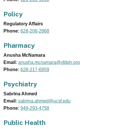
Policy
Regulatory Affairs
Phone:
628-206-2868
Pharmacy
Anusha McNamara
Email:
anusha.mcnamara@sfdph.org
Phone:
628-217-6959
Psychiatry
Sabrina Ahmed
Email:
sabrina.ahmed@ucsf.edu
Phone:
949-293-4758
Public Health