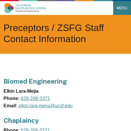
MENU
Main Navigation
Skip to content
Preceptors / ZSFG Staff
Contact Information
Biomed Engineering
Elkin Lara-Mejia
Phone:
628-206-3371
Email:
elkin.lara-mejia@ucsf.edu
Chaplaincy
Phone:
628-206-3371