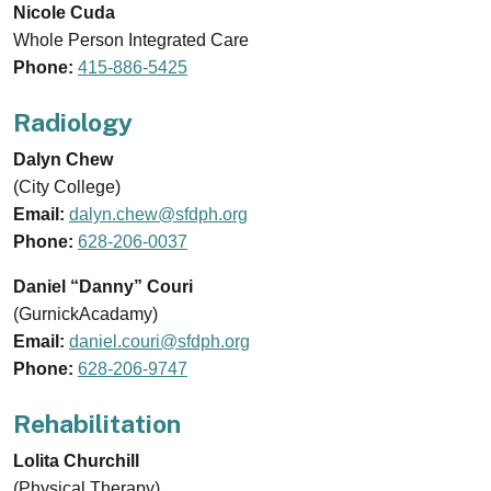
Nicole Cuda
Whole Person Integrated Care
Phone:
415-886-5425
Radiology
Dalyn Chew
(City College)
Email:
dalyn.chew@sfdph.org
Phone:
628-206-0037
Daniel “Danny” Couri
(GurnickAcadamy)
Email:
daniel.couri@sfdph.org
Phone:
628-206-9747
Rehabilitation
Lolita Churchill
(Physical Therapy)