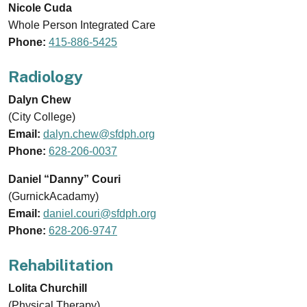
Nicole Cuda
Whole Person Integrated Care
Phone:
415-886-5425
Radiology
Dalyn Chew
(City College)
Email:
dalyn.chew@sfdph.org
Phone:
628-206-0037
Daniel “Danny” Couri
(GurnickAcadamy)
Email:
daniel.couri@sfdph.org
Phone:
628-206-9747
Rehabilitation
Lolita Churchill
(Physical Therapy)