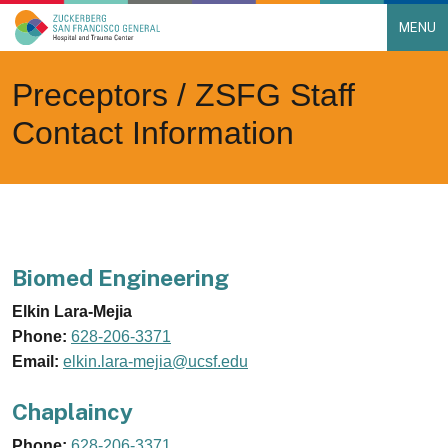
MENU
Main Navigation
Skip to content
Preceptors / ZSFG Staff
Contact Information
Biomed Engineering
Elkin Lara-Mejia
Phone:
628-206-3371
Email:
elkin.lara-mejia@ucsf.edu
Chaplaincy
Phone:
628-206-3371