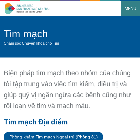
MENU
Main Navigation
Skip to content
Tim mạch
Chăm sóc Chuyên khoa cho Tim
Biện pháp tim mạch theo nhóm của chúng
tôi tập trung vào việc tìm kiếm, điều trị và
giúp quý vị ngăn ngừa các bệnh cũng như
rối loạn về tim và mạch máu.
Tim mạch Địa điểm
Phòng khám Tim mạch Ngoại trú (Phòng 81)