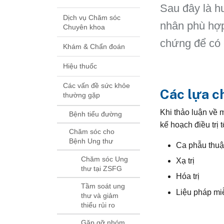
Sau đây là h
Dịch vụ Chăm sóc
nhân phù hợp 
Chuyên khoa
chứng để có 
Khám & Chẩn đoán
Hiệu thuốc
Các vấn đề sức khỏe
Các lựa ch
thường gặp
Khi thảo luận về 
Bệnh tiểu đường
kế hoạch điều trị 
Chăm sóc cho
Bệnh Ung thư
Ca phẫu thuậ
Chăm sóc Ung
Xạ trị
thư tại ZSFG
Hóa trị
Tầm soát ung
Liệu pháp mi
thư và giảm
thiểu rủi ro
Gặp gỡ nhóm