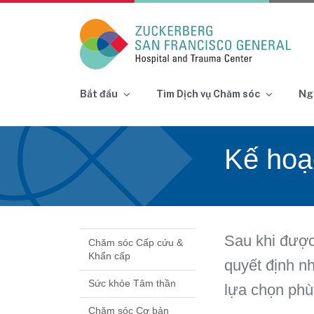
Main Navigation
Bắt đầu
Tìm Dịch vụ Chăm sóc
Ng
Skip to content
Kế hoạ
Sau khi được
Chăm sóc Cấp cứu &
Khẩn cấp
quyết định n
Sức khỏe Tâm thần
lựa chọn phù
Chăm sóc Cơ bản