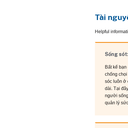
Tài nguy
Helpful informat
Sống sót:
Bất kể bạn 
chống chọi
sóc luôn ở
dài. Tại đâ
người sống 
quản lý sức