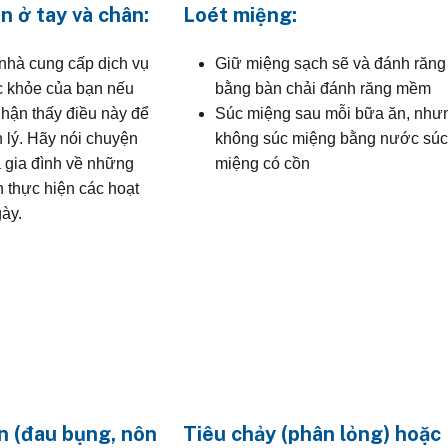
n ở tay và chân:
Loét miệng:
nhà cung cấp dịch vụ
Giữ miệng sạch sẽ và đánh răng
 khỏe của bạn nếu
bằng bàn chải đánh răng mềm
nhận thấy điều này để
Súc miệng sau mỗi bữa ăn, như
 lý. Hãy nói chuyện
không súc miệng bằng nước sú
à gia đình về những
miệng có cồn
 thực hiện các hoạt
ày.
n (đau bụng, nôn
Tiêu chảy (phân lỏng) hoặc