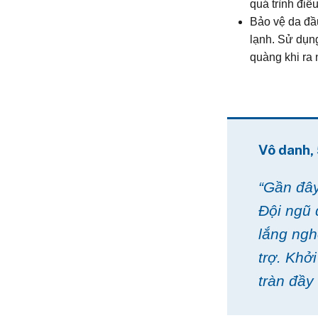
quá trình điều 
Bảo vệ da đầu
lạnh. Sử dụn
quàng khi ra 
Vô danh, 
“Gần đây
Đội ngũ 
lắng ngh
trợ. Khở
tràn đầy 