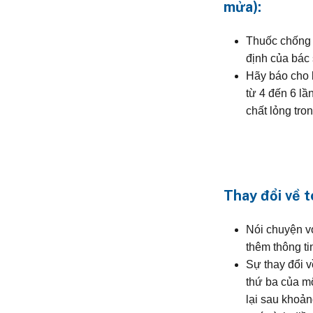
mửa):
Thuốc chống 
định của bác 
Hãy báo cho 
từ 4 đến 6 lầ
chất lỏng tro
Thay đổi về 
Nói chuyện v
thêm thông ti
Sự thay đổi v
thứ ba của mộ
lại sau khoản