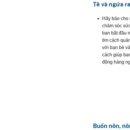
Tê và ngứa ra
Hãy báo cho 
chăm sóc sức
bạn bắt đầu 
tìm cách quản
với bạn bè v
cách giúp bạn
động hàng ng
Buồn nôn, nô