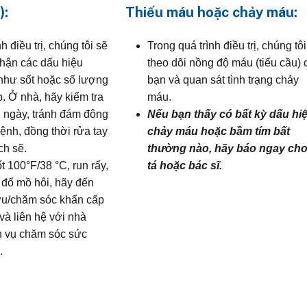
):
Thiếu máu hoặc chảy máu:
h điều trị, chúng tôi sẽ
Trong quá trình điều trị, chúng tô
thận các dấu hiệu
theo dõi nồng độ máu (tiểu cầu) 
 như sốt hoặc số lượng
bạn và quan sát tình trạng chảy
. Ở nhà, hãy kiểm tra
máu.
g ngày, tránh đám đông
Nếu bạn thấy có bất kỳ dấu hi
ệnh, đồng thời rửa tay
chảy máu hoặc bầm tím bất
ch sẽ.
thường nào, hãy báo ngay cho
t 100°F/38 °C, run rẩy,
tá hoặc bác sĩ.
 đổ mồ hôi, hãy đến
u/chăm sóc khẩn cấp
và liên hệ với nhà
h vụ chăm sóc sức
.