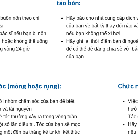
táo bón:
buồn nôn theo chỉ
Hãy báo cho nhà cung cấp dịch 
sĩ
của bạn về bất kỳ thay đổi nào v
bác sĩ nếu bạn bị nôn
nếu bạn không thể xì hơi
n hoặc không thể uống
Hãy ghi lại thời điểm bạn đi ngoà
ng vòng 24 giờ
để có thể dễ dàng chia sẻ với bá
của bạn
tóc (mỏng hoặc rụng):
Chức n
ới nhóm chăm sóc của bạn để biết
Việc
n và tài nguyên
hưởn
ề tóc thường xảy ra trong vòng tuần
Tác 
t số lần điều trị. Tóc của bạn sẽ mọc
Hãy 
g một đến ba tháng kể từ khi kết thúc
nếu 