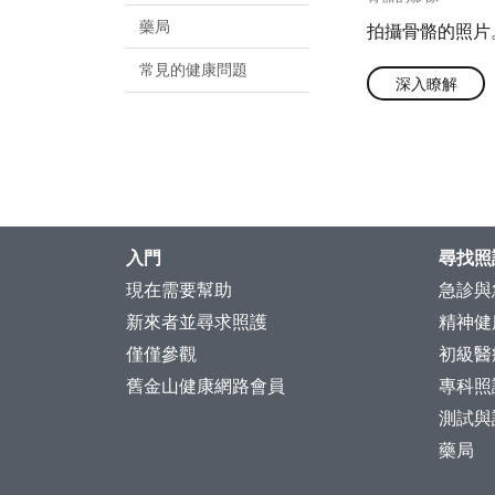
藥局
拍攝骨骼的照片
常見的健康問題
深入瞭解
入門
尋找照
現在需要幫助
急診與
新來者並尋求照護
精神健
僅僅參觀
初級醫
舊金山健康網路會員
專科照
測試與
藥局