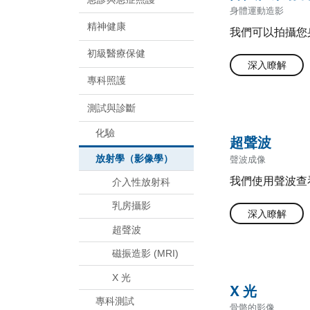
身體運動造影
精神健康
我們可以拍攝您
初級醫療保健
深入瞭解
專科照護
測試與診斷
化驗
超聲波
放射學（影像學）
聲波成像
我們使用聲波查
介入性放射科
乳房攝影
深入瞭解
超聲波
磁振造影 (MRI)
X 光
X 光
專科測試
骨骼的影像