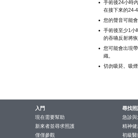
手術後24小時
在接下來的24
您的聲音可能會
手術後至少1小
的吞嚥反射將恢
您可能會出現帶
織。
切勿吸菸。吸煙
入門
尋找照
現在需要幫助
急診與
新來者並尋求照護
精神健
僅僅參觀
初級醫