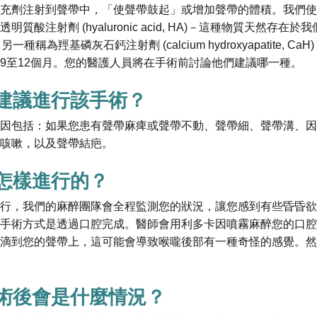
充劑注射到聲帶中，「使聲帶鼓起」或增加聲帶的體積。我們使
質酸注射劑 (hyaluronic acid, HA)－這種物質天然存在
種稱為羥基磷灰石鈣注射劑 (calcium hydroxyapatite, C
9至12個月。您的醫護人員將在手術前討論他們建議哪一種。
建議進行該手術？
因包括：如果您患有聲帶麻痺或聲帶不動、聲帶細、聲帶溝、因
咳嗽，以及聲帶結疤。
怎樣進行的？
行，我們的麻醉團隊會全程監測您的狀況，讓您感到有些昏昏欲
手術方式是透過口腔完成。醫師會用利多卡因噴霧麻醉您的口腔
滴到您的聲帶上，這可能會導致喉嚨後部有一種奇怪的感覺。然
術後會是什麼情況？