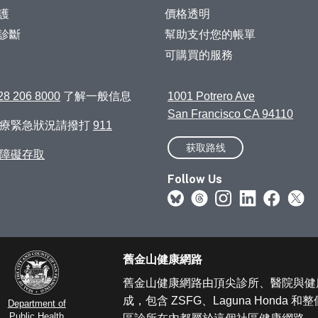
護
價格透明
診斷
幫助支付您的帳單
可購買的服務
28 206 8000
了解一般信息
1001 Potrero Ave
San Francisco CA 94110
醫療緊急狀況請撥打
911
获取路线
障礙存取
Follow Us
舊金山健康網路
舊金山健康網路由頂尖診所、醫院與健
成，包含 ZSFG、Laguna Honda 
Department of
Public Health