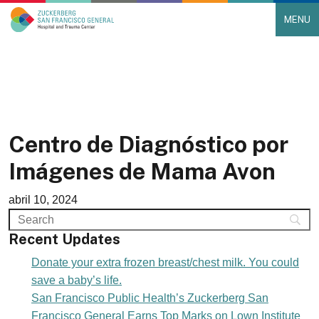
MENU
Main Navigation
Skip to content
Centro de Diagnóstico por
Imágenes de Mama Avon
abril 10, 2024
Recent Updates
Donate your extra frozen breast/chest milk. You could
save a baby’s life.
San Francisco Public Health’s Zuckerberg San
Francisco General Earns Top Marks on Lown Institute