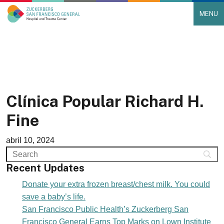
MENU
Main Navigation
Skip to content
Clínica Popular Richard H.
Fine
abril 10, 2024
Recent Updates
Donate your extra frozen breast/chest milk. You could
save a baby’s life.
San Francisco Public Health’s Zuckerberg San
Francisco General Earns Top Marks on Lown Institute