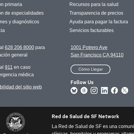
ón primaria
Recursos para la salud
ón de especialidades
Transparencia de precios
es y diagnósticos
Ayuda para pagar la factura
ia
Servicios facturables
al
628 206 8000
para
1001 Potrero Ave
ación general
San Francisco CA 94110
al
911
en caso
Cómo Llegar
rgencia médica
Follow Us
ilidad del sitio web
Red de Salud de SF Network
La Red de Salud de SF es una comun
clínicas, hospitales y programas altam