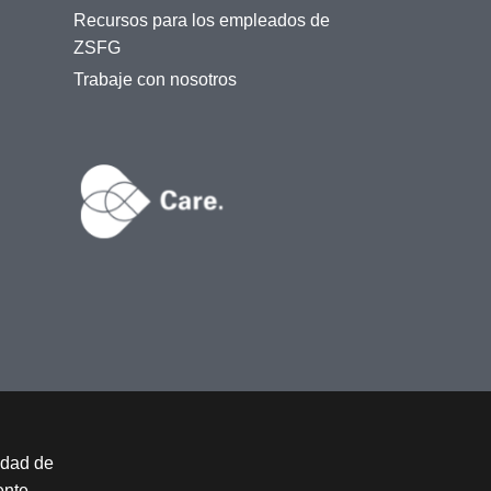
Recursos para los empleados de
ZSFG
Trabaje con nosotros
idad de
ente