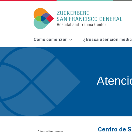
Main Navigation
Cómo comenzar
¿Busca atención médic
Skip to content
Atenci
Centro de S
Atención para