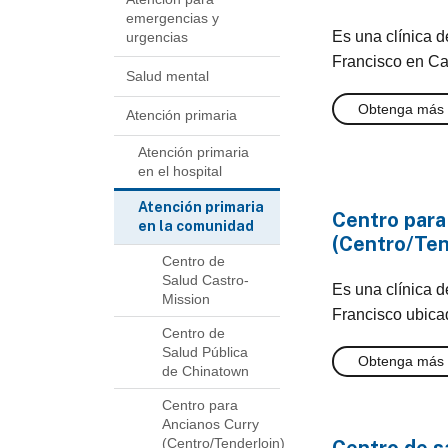
emergencias y
Es una clínica 
urgencias
Francisco en Ca
Salud mental
Obtenga más 
Atención primaria
Atención primaria
en el hospital
Atención primaria
Centro para
en la comunidad
(Centro/Ten
Centro de
Salud Castro-
Es una clínica 
Mission
Francisco ubicad
Centro de
Salud Pública
Obtenga más 
de Chinatown
Centro para
Ancianos Curry
(Centro/Tenderloin)