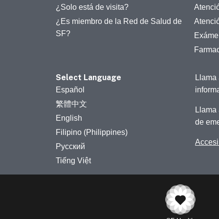
¿Solo está de visita?
Atenci
¿Es miembro de la Red de Salud de
Atenci
SF?
Exámen
Farmac
Select Language
Llama 
Español
inform
繁體中文
Llama 
English
de eme
Filipino (Philippines)
Accesib
Русский
Tiếng Việt