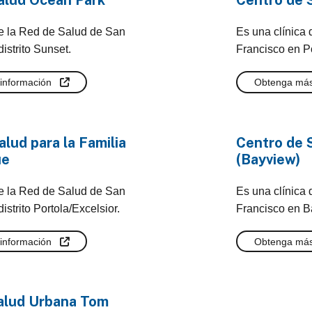
alud Ocean Park
Centro de S
de la Red de Salud de San
Es una clínica
istrito Sunset.
Francisco en Po
información
Obtenga más
lud para la Familia
Centro de 
ue
(Bayview)
de la Red de Salud de San
Es una clínica
istrito Portola/Excelsior.
Francisco en B
información
Obtenga más
Salud Urbana Tom