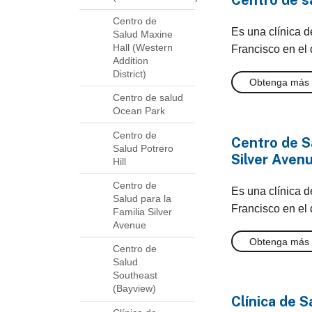
Centro de s
Centro de
Es una clínica 
Salud Maxine
Hall (Western
Francisco en el d
Addition
District)
Obtenga más 
Centro de salud
Ocean Park
Centro de
Centro de Sa
Salud Potrero
Silver Aven
Hill
Centro de
Es una clínica 
Salud para la
Francisco en el d
Familia Silver
Avenue
Obtenga más 
Centro de
Salud
Southeast
(Bayview)
Clínica de 