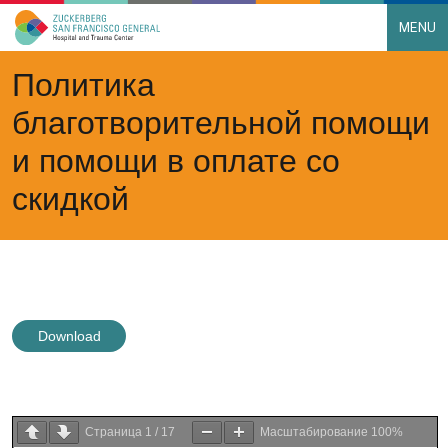
MENU
Main Navigation
Skip to content
Политика
благотворительной помощи
и помощи в оплате со
скидкой
Download
Страница
1
/
17
Масштабирование
100%