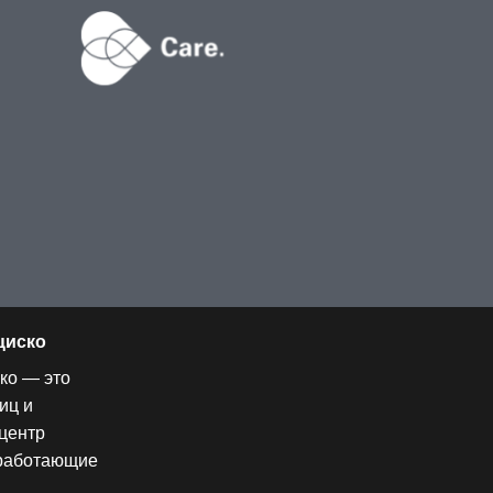
циско
ко — это
иц и
центр
 работающие