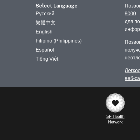
Select Language
Позво
Русский
8000
для п
繁體中文
инфор
English
Filipino (Philippines)
Позво
Español
получ
неотл
Tiếng Việt
Легкос
веб-с
SF Health
Network