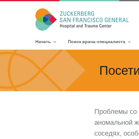
Main Navigation
Начать
Поиск врача-специалиста
Skip to content
Посет
Проблемы со 
аномальной ж
соседях, особ