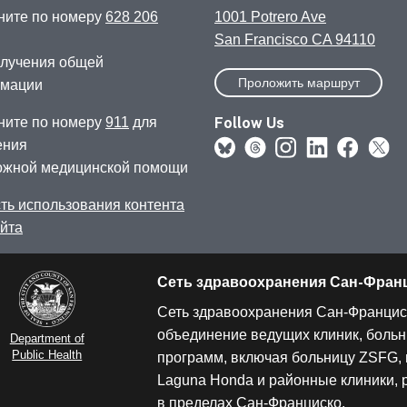
ните по номеру
628 206
1001 Potrero Ave
San Francisco CA 94110
олучения общей
Проложить маршрут
мации
Follow Us
ните по номеру
911
для
ения
ожной медицинской помощи
ть использования контента
айта
Сеть здравоохранения Сан-Фран
Сеть здравоохранения Сан-Францис
объединение ведущих клиник, больн
Department of
Public Health
программ, включая больницу ZSFG, 
Laguna Honda и районные клиники,
в пределах Сан-Франциско.