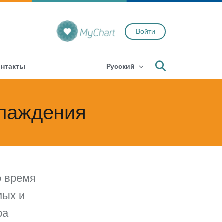
Войти
Search
онтакты
Русский
хлаждения
о время
мых и
ра