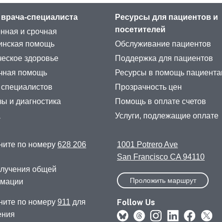
 врача-специалиста
Ресурсы для пациентов и
посетителей
нная и срочная
инская помощь
Обслуживание пациентов
еское здоровье
Поддержка для пациентов
чная помощь
Ресурсы в помощь пациент
 специалистов
Прозрачность цен
ы и диагностика
Помощь в оплате счетов
а
Услуги, подлежащие оплате
ните по номеру
628 206
1001 Potrero Ave
San Francisco CA 94110
олучения общей
Проложить маршрут
мации
Follow Us
ните по номеру
911
для
ения