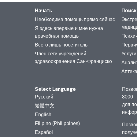
Начать
Поиск
Необходима помощь прямо сейчас
Экстре
медиц
Я здесь впервые и мне нужна
врачебная помощь
Психич
Всего лишь посетитель
Перви
Член сети учреждений
Услуги
здравоохранения Сан-Франциско
Анализ
Аптек
Select Language
Позво
Русский
8000
для п
繁體中文
инфор
English
Filipino (Philippines)
Позво
Español
получ