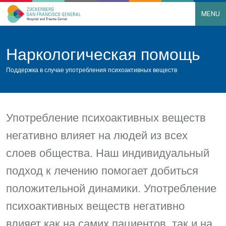
MENU
Main Navigation
Skip to content
Наркологическая помощь
Поддержка в случае употребления психоактивных веществ
Употребление психоактивных веществ
негативно влияет на людей из всех
слоев общества. Наш индивидуальный
подход к лечению помогает добиться
положительной динамики. Употребление
психоактивных веществ негативно
влияет как на самих пациентов, так и на