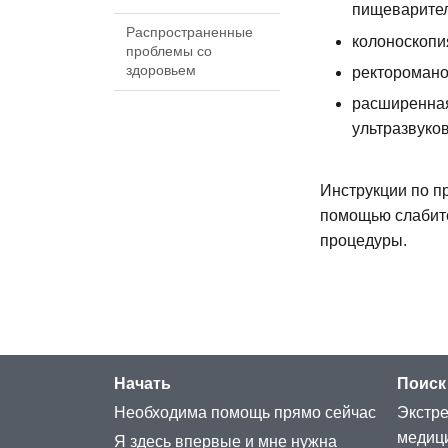
пищеварител
Распространенные
колоноскопи
проблемы со
здоровьем
ректоромано
расширенная
ультразвуко
Инструкции по п
помощью слабите
процедуры.
Начать
Поиск
Необходима помощь прямо сейчас
Экстре
медиц
Я здесь впервые и мне нужна