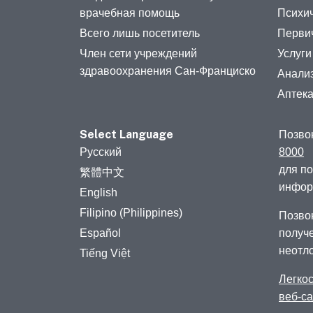
врачебная помощь
Психич
Всего лишь посетитель
Перви
Член сети учреждений
Услуги
здравоохранения Сан-Франциско
Анализ
Аптек
Select Language
Позво
Русский
8000
для п
繁體中文
инфор
English
Filipino (Philippines)
Позво
Español
получ
неотл
Tiếng Việt
Легкос
веб-с