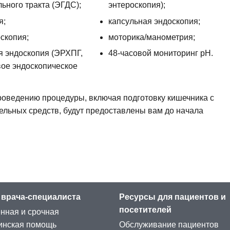
ьного тракта (ЭГДС);
энтероскопия);
я;
капсульная эндоскопия;
скопия;
моторика/манометрия;
 эндоскопия (ЭРХПГ,
48-часовой мониторинг pH.
вое эндоскопическое
роведению процедуры, включая подготовку кишечника с
льных средств, будут предоставлены вам до начала
 врача-специалиста
Ресурсы для пациентов и
посетителей
нная и срочная
инская помощь
Обслуживание пациентов