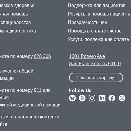
еское здоровье
Поддержка для пациентов
чная помощь
Ресурсы в помощь пациент
 специалистов
Прозрачность цен
ы и диагностика
Помощь в оплате счетов
а
Услуги, подлежащие оплате
ните по номеру
628 206
1001 Potrero Ave
San Francisco CA 94110
олучения общей
Проложить маршрут
мации
Follow Us
ните по номеру
911
для
ения
ожной медицинской помощи
ть использования контента
айта