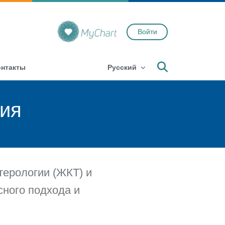
Войти
Search
онтакты
Русский
гия
терологии (ЖКТ) и
сного подхода и