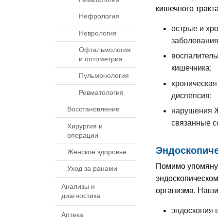
кишечного тракта
Нефрология
острые и хр
Неврология
заболевания
Офтальмология
воспалитель
и оптометрия
кишечника;
Пульмонология
хроническая 
Ревматология
диспепсия;
Восстановление
нарушения Ж
связанные 
Хирургия и
операции
Эндоскопиче
Женское здоровье
Помимо упомянут
Уход за ранами
эндоскопическом
Анализы и
организма. Наши
диагностика
эндоскопия 
Аптека