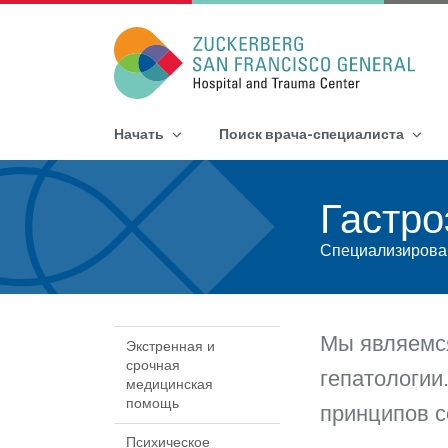
Main Navigation
Начать
Поиск врача-специалиста
Skip to content
Гастро
Специализирова
Мы являемся
Экстренная и
срочная
гепатологии
медицинская
помощь
принципов с
Психическое