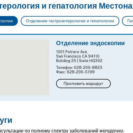
терология и гепатология Местон
скопии
Отделение гастроэнтерологии и гепатологии
Ге
Отделение эндоскопии
1001 Potrero Ave.
San Francisco CA 94110
Building 25 | Suite HG302
Телефон: 628-206-8823
Факс: 628-206-5199
Проложить маршрут
уги
сультации по полному спектру заболеваний желудочно-