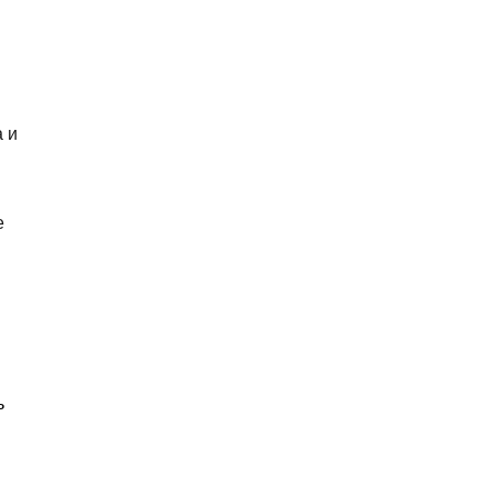
 и
е
ь