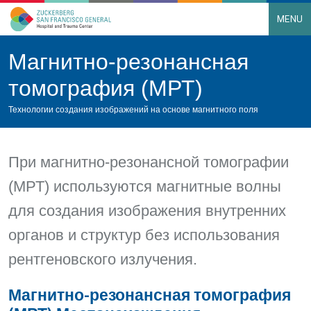
MENU
Main Navigation
Skip to content
Магнитно-резонансная
томография (МРТ)
Технологии создания изображений на основе магнитного поля
При магнитно-резонансной томографии
(МРТ) используются магнитные волны
для создания изображения внутренних
органов и структур без использования
рентгеновского излучения.
Магнитно-резонансная томография