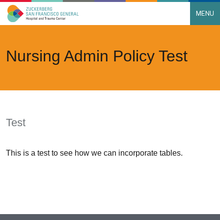
MENU
Main Navigation
Skip to content
Nursing Admin Policy Test
Test
This is a test to see how we can incorporate tables.