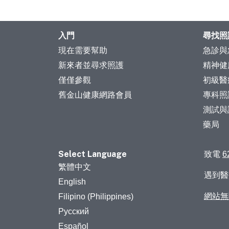
入門
尋找照
現在需要幫助
急診與
新來者並尋求照護
精神健
僅僅參觀
初級醫
舊金山健康網路會員
專科照
測試與
藥局
Select Language
致電
6
繁體中文
遇到
English
網站無
Filipino (Philippines)
Русский
Español