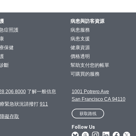
護
病患與訪客資源
急症照護
病患服務
康
病患支援
療保健
健康資源
護
價格透明
診斷
幫助支付您的帳單
可購買的服務
28 206 8000
了解一般信息
1001 Potrero Ave
San Francisco CA 94110
醫療緊急狀況請撥打
911
获取路线
障礙存取
Follow Us