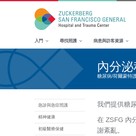
Main Navigation
入門
尋找照護
病患與訪客資源
Skip to content
內分泌
糖尿病/荷爾蒙特
我們提供糖
急診與急症照護
精神健康
在 ZSFG
初級醫療保健
謝紊亂。