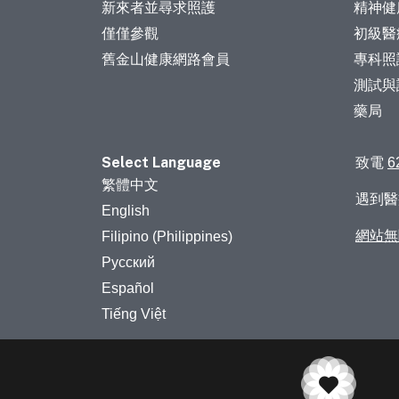
新來者並尋求照護
精神健
僅僅參觀
初級醫
舊金山健康網路會員
專科照
測試與
藥局
Select Language
致電
6
繁體中文
遇到
English
網站無
Filipino (Philippines)
Русский
Español
Tiếng Việt