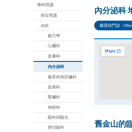
專科照護
內分泌科 
癌症照護
糖尿病門診（Ward
內科
聽力學
心臟科
皮膚科
內分泌科
腸胃科與肝臟科
血液科
腎臟科
神經科
眼科與驗光
舊金山的
肺功能科