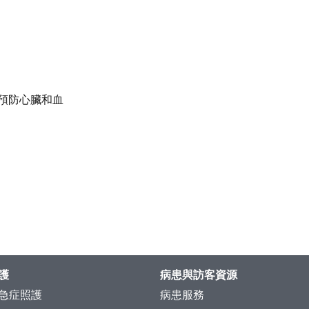
預防心臟和血
護
病患與訪客資源
急症照護
病患服務