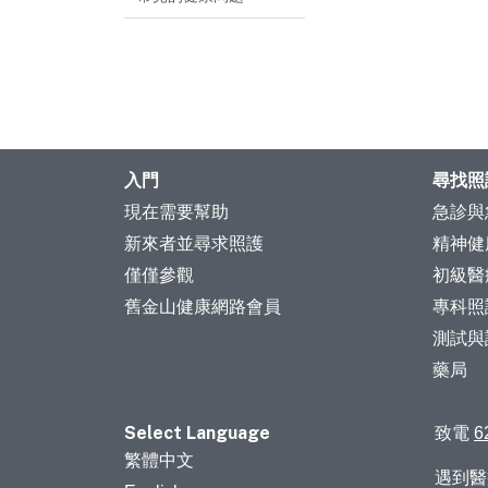
入門
尋找照
現在需要幫助
急診與
新來者並尋求照護
精神健
僅僅參觀
初級醫
舊金山健康網路會員
專科照
測試與
藥局
Select Language
致電
6
繁體中文
遇到