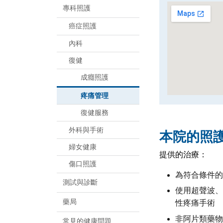
專科照護
癌症照護
內科
復健
成癮照護
疼痛管理
復健服務
外科與手術
本院的照
婦女健康
提供的治療：
傷口照護
為符合條件的
測試與診斷
使用超聲波、
藥局
性疼痛手術
非阿片類藥物
常見的健康問題