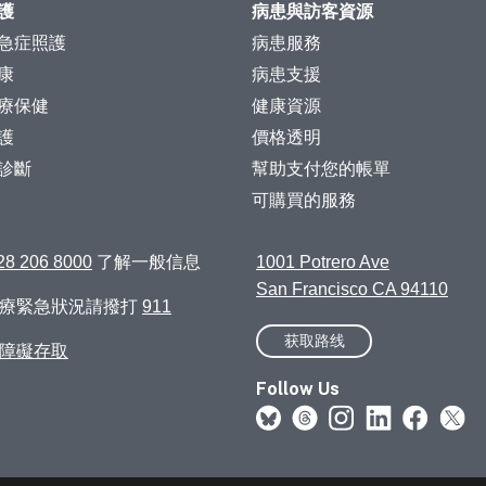
護
病患與訪客資源
急症照護
病患服務
康
病患支援
療保健
健康資源
護
價格透明
診斷
幫助支付您的帳單
可購買的服務
28 206 8000
了解一般信息
1001 Potrero Ave
San Francisco CA 94110
醫療緊急狀況請撥打
911
获取路线
障礙存取
Follow Us