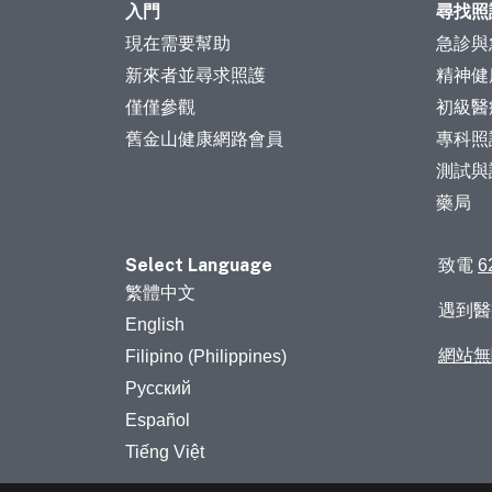
入門
尋找照
現在需要幫助
急診與
新來者並尋求照護
精神健
僅僅參觀
初級醫
舊金山健康網路會員
專科照
測試與
藥局
Select Language
致電
6
繁體中文
遇到
English
網站無
Filipino (Philippines)
Русский
Español
Tiếng Việt