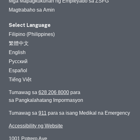
Mga Mapagkukunan ng Empleyado sa ZSFG
Magtrabaho sa Amin
Select Language
Filipino (Philippines)
繁體中文
English
Русский
Español
Tiếng Việt
Tumawag sa
628 206 8000
para
sa Pangkalahatang Impormasyon
Tumawag sa
911
para sa isang Medikal na Emergency
Accessibility ng Website
1001 Potrero Ave