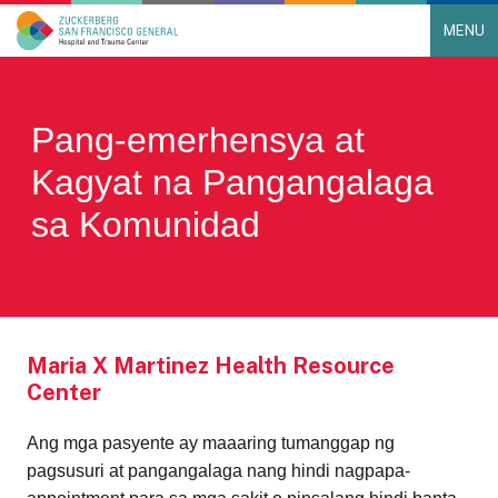
MENU
Main Navigation
Skip to content
Pang-emerhensya at
Kagyat na Pangangalaga
sa Komunidad
Maria X Martinez Health Resource
Center
Ang mga pasyente ay maaaring tumanggap ng
pagsusuri at pangangalaga nang hindi nagpapa-