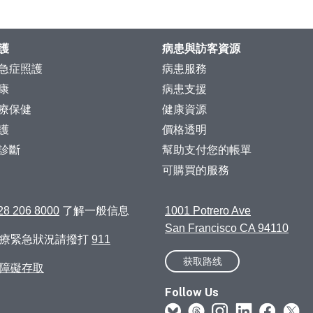
護
病患與訪客資源
急症照護
病患服務
康
病患支援
療保健
健康資源
護
價格透明
診斷
幫助支付您的帳單
可購買的服務
28 206 8000
了解一般信息
1001 Potrero Ave
San Francisco CA 94110
醫療緊急狀況請撥打
911
获取路线
障礙存取
Follow Us