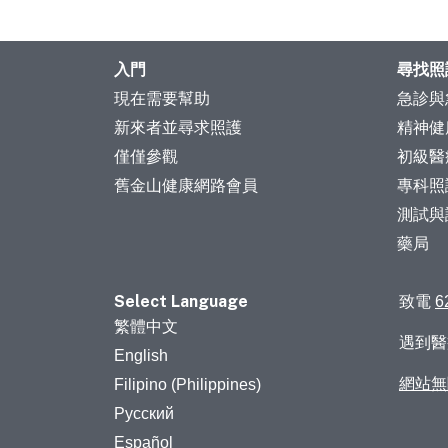
入門
尋找照
現在需要幫助
急診與
新來者並尋求照護
精神健
僅僅參觀
初級醫
舊金山健康網路會員
專科照
測試與
藥局
Select Language
致電
6
繁體中文
遇到
English
網站無
Filipino (Philippines)
Русский
Español