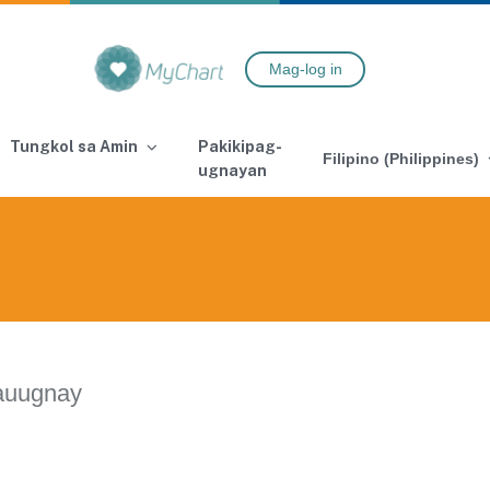
Mag-log in
Tungkol sa Amin
Pakikipag-
Filipino (Philippines)
ugnayan
auugnay