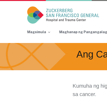
Main Navigation
Magsimula
Maghanap ng Pangangala
Skip to content
Ang Ca
Kumuha ng hig
sa cancer.