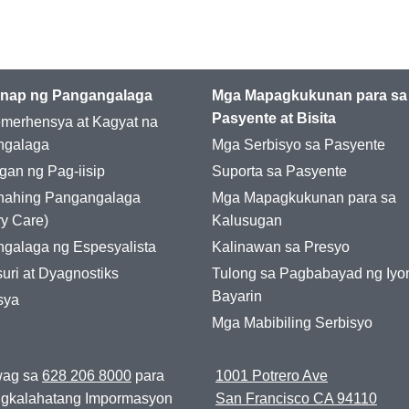
nap ng Pangangalaga
Mga Mapagkukunan para sa
Pasyente at Bisita
merhensya at Kagyat na
ngalaga
Mga Serbisyo sa Pasyente
gan ng Pag-iisip
Suporta sa Pasyente
nahing Pangangalaga
Mga Mapagkukunan para sa
ry Care)
Kalusugan
galaga ng Espesyalista
Kalinawan sa Presyo
uri at Dyagnostiks
Tulong sa Pagbabayad ng Iyo
Bayarin
sya
Mga Mabibiling Serbisyo
ag sa
628 206 8000
para
1001 Potrero Ave
ngkalahatang Impormasyon
San Francisco CA 94110