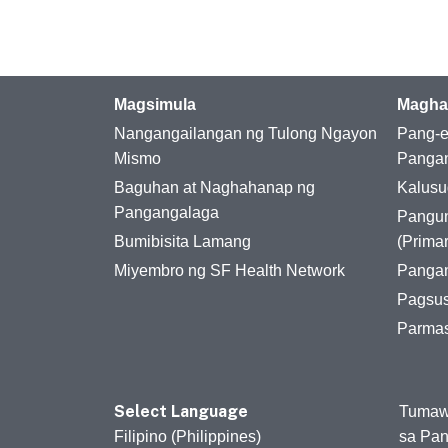
Magsimula
Magha
Nangangailangan ng Tulong Ngayon
Pang-e
Mismo
Panga
Baguhan at Naghahanap ng
Kalusu
Pangangalaga
Pangu
Bumibisita Lamang
(Prima
Miyembro ng SF Health Network
Pangan
Pagsus
Parma
Select Language
Tumaw
Filipino (Philippines)
sa Pa