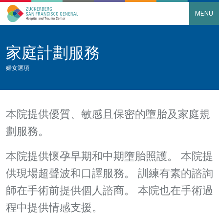
MENU
Main Navigation
Skip to content
家庭計劃服務
婦女選項
本院提供優質、敏感且保密的墮胎及家庭規
劃服務。
本院提供懷孕早期和中期墮胎照護。 本院提
供現場超聲波和口譯服務。 訓練有素的諮詢
師在手術前提供個人諮商。 本院也在手術過
程中提供情感支援。