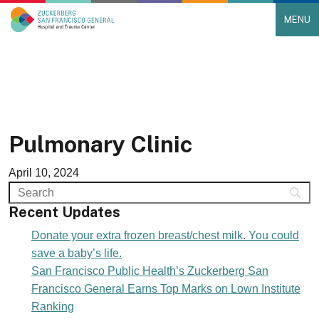
MENU
Main Navigation
Skip to content
Pulmonary Clinic
April 10, 2024
Recent Updates
Donate your extra frozen breast/chest milk. You could
save a baby’s life.
San Francisco Public Health’s Zuckerberg San
Francisco General Earns Top Marks on Lown Institute
Ranking