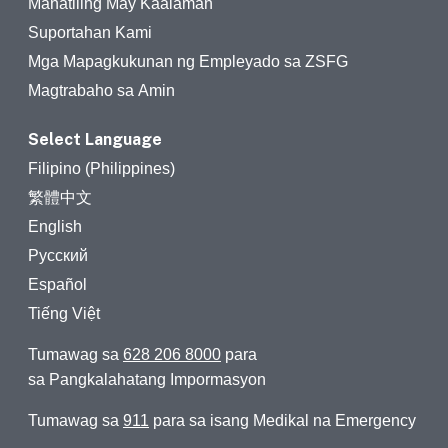
Manatiling May Kaalaman
Suportahan Kami
Mga Mapagkukunan ng Empleyado sa ZSFG
Magtrabaho sa Amin
Select Language
Filipino (Philippines)
繁體中文
English
Русский
Español
Tiếng Việt
Tumawag sa
628 206 8000
para
sa Pangkalahatang Impormasyon
Tumawag sa
911
para sa isang Medikal na Emergency