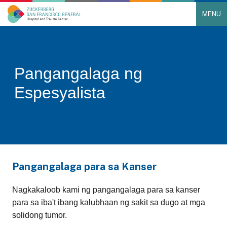
MENU
Main Navigation
Skip to content
Pangangalaga ng
Espesyalista
Pangangalaga para sa Kanser
Nagkakaloob kami ng pangangalaga para sa kanser
para sa iba't ibang kalubhaan ng sakit sa dugo at mga
solidong tumor.