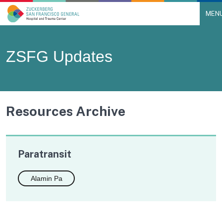
MEN
Main Navigation
Skip to content
ZSFG Updates
Resources Archive
Paratransit
Alamin Pa