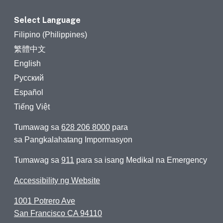
Select Language
Filipino (Philippines)
繁體中文
English
Русский
Español
Tiếng Việt
Tumawag sa
628 206 8000
para
sa Pangkalahatang Impormasyon
Tumawag sa
911
para sa isang Medikal na Emergency
Accessibility ng Website
1001 Potrero Ave
San Francisco CA 94110