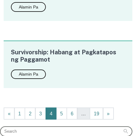
Alamin Pa
Survivorship: Habang at Pagkatapos
ng Paggamot
Alamin Pa
Posts navigation
«
1
2
3
4
5
6
…
19
»