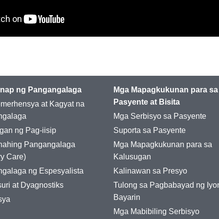
nap ng Pangangalaga
Mga Mapagkukunan para sa
Pasyente at Bisita
merhensya at Kagyat na
ngalaga
Mga Serbisyo sa Pasyente
gan ng Pag-iisip
Suporta sa Pasyente
nahing Pangangalaga
Mga Mapagkukunan para sa
ry Care)
Kalusugan
galaga ng Espesyalista
Kalinawan sa Presyo
uri at Dyagnostiks
Tulong sa Pagbabayad ng Iyo
Bayarin
sya
Mga Mabibiling Serbisyo