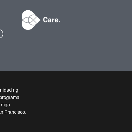
nidad ng
 programa
t mga
n Francisco.