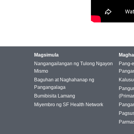
Magsimula
Magha
Nangangailangan ng Tulong Ngayon
Pang-e
Mismo
Panga
Baguhan at Naghahanap ng
Kalusu
Pangangalaga
Pangu
Bumibisita Lamang
(Prima
Miyembro ng SF Health Network
Pangan
Pagsus
Parma