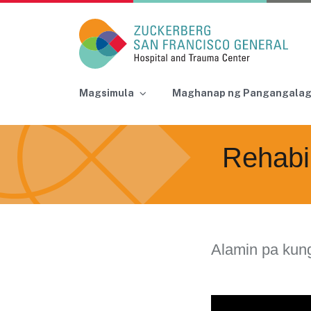
Main Navigation
Magsimula
Maghanap ng Pangangala
Skip to content
Rehabi
Alamin pa kun