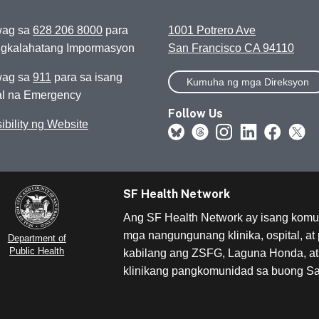
ag sa
628 206 8000
para
1001 Potrero Ave
ngkalahatang Impormasyon
San Francisco CA 94110
ag sa
911
para sa isang
Kumuha ng mga Direksyon
l na Emergency
Follow Us
ibility ng Website
SF Health Network
Ang SF Health Network ay isang komu
mga nangungunang klinika, ospital, at
Department of
Public Health
kabilang ang ZSFG, Laguna Honda, a
klinikang pangkomunidad sa buong Sa