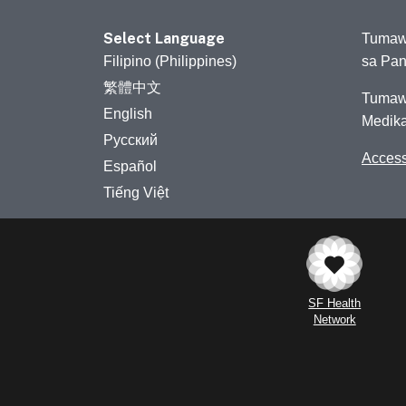
Select Language
Tumaw
Filipino (Philippines)
sa Pa
繁體中文
Tumaw
English
Medika
Русский
Access
Español
Tiếng Việt
SF Health
Network