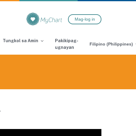
Mag-log in
Tungkol sa Amin
Pakikipag-
Filipino (Philippines)
ugnayan
.