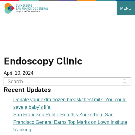
MENU
Main Navigation
Skip to content
Endoscopy Clinic
April 10, 2024
Recent Updates
Donate your extra frozen breast/chest milk. You could
save a baby’s life.
San Francisco Public Health’s Zuckerberg San
Francisco General Earns Top Marks on Lown Institute
Ranking