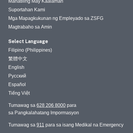
Manatiling May Kaalaman
Suportahan Kami
Mga Mapagkukunan ng Empleyado sa ZSFG
Magtrabaho sa Amin
Select Language
Filipino (Philippines)
繁體中文
English
Русский
Español
Tiếng Việt
Tumawag sa
628 206 8000
para
sa Pangkalahatang Impormasyon
Tumawag sa
911
para sa isang Medikal na Emergency