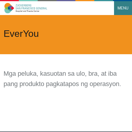
MENU
Main Navigation
Skip to content
EverYou
Mga peluka, kasuotan sa ulo, bra, at iba
pang produkto pagkatapos ng operasyon.