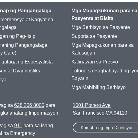
nap ng Pangangalaga
Mga Mapagkukunan para sa
Pasyente at Bisita
merhensya at Kagyat na
ngalaga
Mga Serbisyo sa Pasyente
gan ng Pag-iisip
Suporta sa Pasyente
nahing Pangangalaga
Mga Mapagkukunan para sa
ry Care)
Kalusugan
galaga ng Espesyalista
Kalinawan sa Presyo
uri at Dyagnostiks
Tulong sa Pagbabayad ng Iyo
Bayarin
sya
Mga Mabibiling Serbisyo
ag sa
628 206 8000
para
1001 Potrero Ave
ngkalahatang Impormasyon
San Francisco CA 94110
ag sa
911
para sa isang
Kumuha ng mga Direksyon
l na Emergency