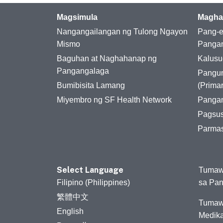
Magsimula
Magha
Nangangailangan ng Tulong Ngayon
Pang-e
Mismo
Panga
Baguhan at Naghahanap ng
Kalusu
Pangangalaga
Pangu
Bumibisita Lamang
(Prima
Miyembro ng SF Health Network
Pangan
Pagsus
Parma
Select Language
Tumaw
Filipino (Philippines)
sa Pa
繁體中文
Tumaw
English
Medika