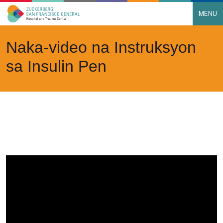
MENU
Main Navigation
Skip to content
Naka-video na Instruksyon
sa Insulin Pen