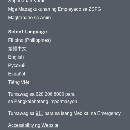
Suportahan Kami
Mga Mapagkukunan ng Empleyado sa ZSFG
Magtrabaho sa Amin
Select Language
Filipino (Philippines)
繁體中文
English
Русский
Español
Tiếng Việt
Tumawag sa
628 206 8000
para
sa Pangkalahatang Impormasyon
Tumawag sa
911
para sa isang Medikal na Emergency
Accessibility ng Website