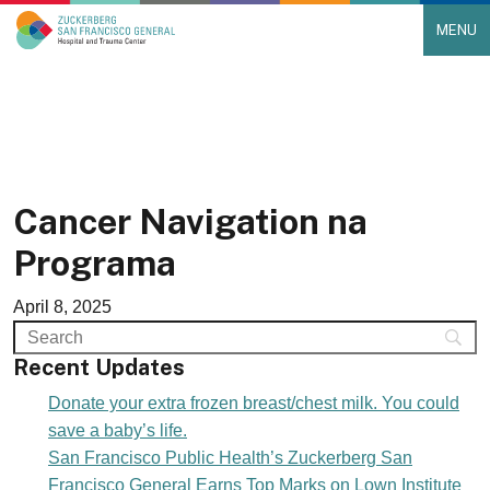
MENU
Main Navigation
Skip to content
Cancer Navigation na
Programa
April 8, 2025
Recent Updates
Donate your extra frozen breast/chest milk. You could
save a baby’s life.
San Francisco Public Health’s Zuckerberg San
Francisco General Earns Top Marks on Lown Institute