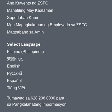
Ang Kuwento ng ZSFG
Manatiling May Kaalaman
Suportahan Kami
Mga Mapagkukunan ng Empleyado sa ZSFG
Magtrabaho sa Amin
Select Language
Filipino (Philippines)
繁體中文
English
Русский
Español
Tiếng Việt
Tumawag sa
628 206 8000
para
sa Pangkalahatang Impormasyon