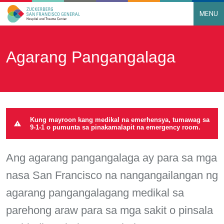
MENU
Main Navigation
Skip to content
Agarang Pangangalaga
Kung mayroon kang medikal na emerhensya, tumawag sa
9-1-1 o pumunta sa pinakamalapit na emergency room.
Ang agarang pangangalaga ay para sa mga
nasa San Francisco na nangangailangan ng
agarang pangangalagang medikal sa
parehong araw para sa mga sakit o pinsala